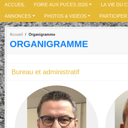
ACCUEIL
FOIRE AUX PUCES 2026
LA VIE DU 
ANNONCES
PHOTOS & VIDÉOS
PARTICIPER
Accueil
Organigramme
ORGANIGRAMME
Bureau et administratif